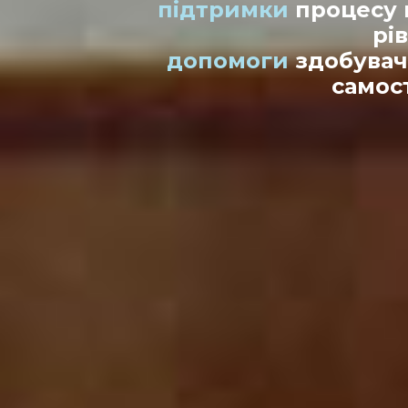
підтримки
процесу 
рі
допомоги
здобувача
самост