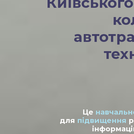
Київського
ко
автотр
тех
Це
навчальн
для
підвищення
р
інформаці